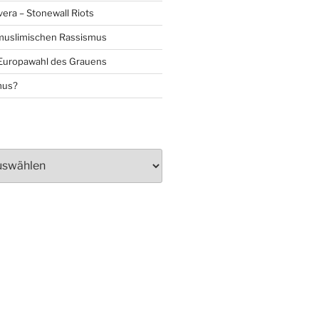
era – Stonewall Riots
muslimischen Rassismus
 Europawahl des Grauens
mus?