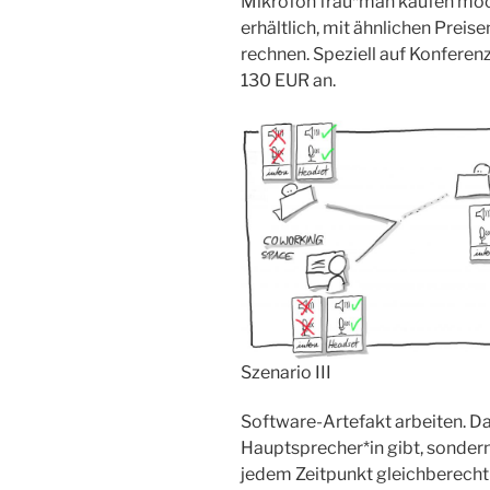
Mikrofon frau*man kaufen möc
erhältlich, mit ähnlichen Prei
rechnen. Speziell auf Konferen
130 EUR an.
Szenario III
Software-Artefakt arbeiten. Das
Hauptsprecher*in gibt, sondern
jedem Zeitpunkt gleichberecht