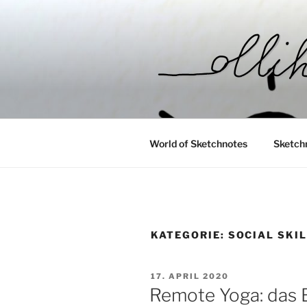
Zum
Inhalt
springen
__OLLIHO
World of Sketchnotes
World of Sketchnotes
Sketch
KATEGORIE:
SOCIAL SKI
VERÖFFENTLICHT
17. APRIL 2020
AM
Remote Yoga: das E