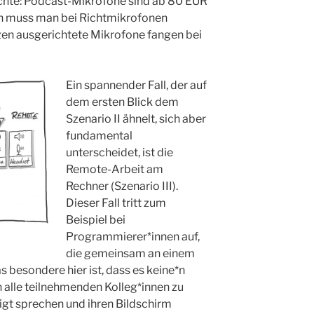
hte: Podcast-Mikrofone sind ab 80 EUR
sen muss man bei Richtmikrofonen
zen ausgerichtete Mikrofone fangen bei
Ein spannender Fall, der auf
dem ersten Blick dem
Szenario II ähnelt, sich aber
fundamental
unterscheidet, ist die
Remote-Arbeit am
Rechner (Szenario III).
Dieser Fall tritt zum
Beispiel bei
Programmierer*innen auf,
die gemeinsam an einem
 besondere hier ist, dass es keine*n
 alle teilnehmenden Kolleg*innen zu
igt sprechen und ihren Bildschirm