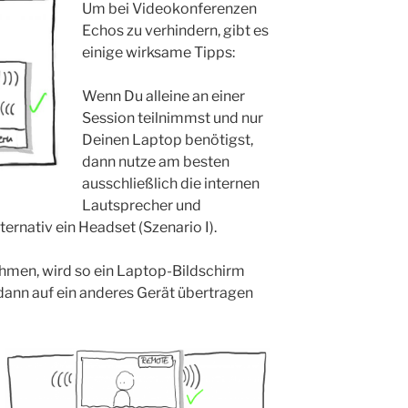
Um bei Videokonferenzen
Echos zu verhindern, gibt es
einige wirksame Tipps:
Wenn Du alleine an einer
Session teilnimmst und nur
Deinen Laptop benötigst,
dann nutze am besten
ausschließlich die internen
Lautsprecher und
ernativ ein Headset (Szenario I).
hmen, wird so ein Laptop-Bildschirm
 dann auf ein anderes Gerät übertragen