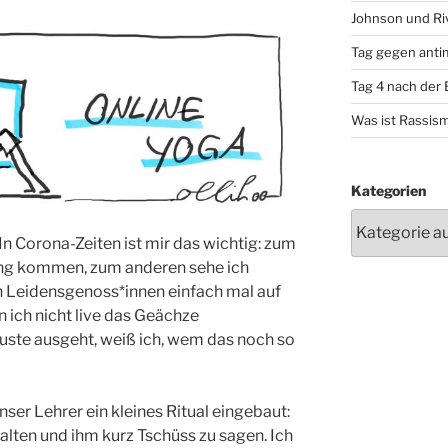
Johnson und Riv
Tag gegen anti
Tag 4 nach der
Was ist Rassis
Kategorien
In Corona-Zeiten ist mir das wichtig: zum
bung kommen, zum anderen sehe ich
n Leidensgenoss*innen einfach mal auf
 ich nicht live das Geächze
ste ausgeht, weiß ich, wem das noch so
er Lehrer ein kleines Ritual eingebaut:
chalten und ihm kurz Tschüss zu sagen. Ich