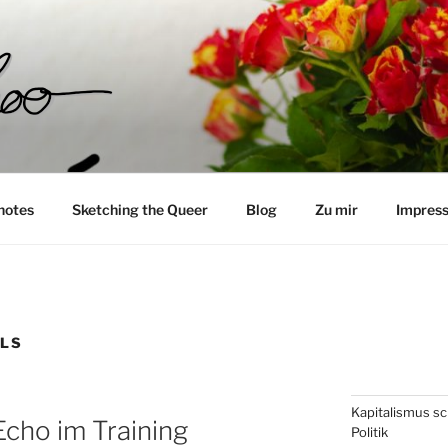
O__
notes
Sketching the Queer
Blog
Zu mir
Impres
LLS
Kapitalismus sch
cho im Training
Politik