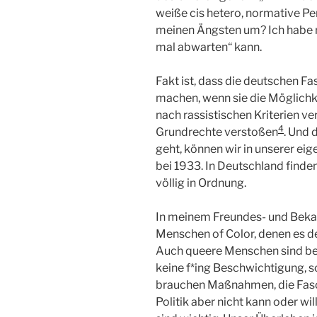
weiße cis hetero, normative P
meinen Ängsten um? Ich habe ni
mal abwarten“ kann.
Fakt ist, dass die deutschen Fa
machen, wenn sie die Möglichk
nach rassistischen Kriterien v
4
Grundrechte verstoßen
. Und 
geht, können wir in unserer ei
bei 1933. In Deutschland find
völlig in Ordnung.
In meinem Freundes- und Bekan
Menschen of Color, denen es de
Auch queere Menschen sind ber
keine f*ing Beschwichtigung, s
brauchen Maßnahmen, die Fasch
Politik aber nicht kann oder wil