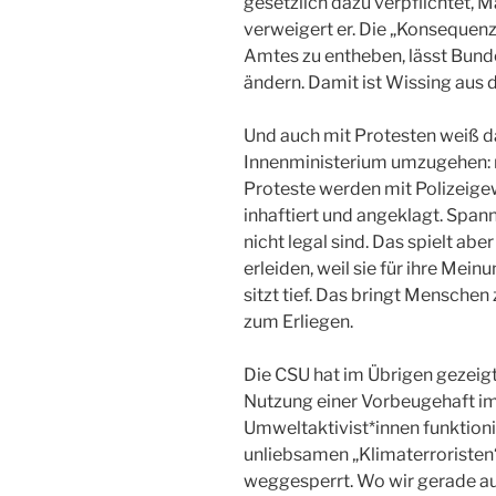
gesetzlich dazu verpflichtet,
verweigert er. Die „Konsequenz“
Amtes zu entheben, lässt Bund
ändern. Damit ist Wissing aus
Und auch mit Protesten weiß da
Innenministerium umzugehen: 
Proteste werden mit Polizeige
inhaftiert und angeklagt. Spa
nicht legal sind. Das spielt ab
erleiden, weil sie für ihre Mei
sitzt tief. Das bringt Mensch
zum Erliegen.
Die CSU hat im Übrigen gezeigt,
Nutzung einer Vorbeugehaft im
Umweltaktivist*innen funktioni
unliebsamen „Klimaterroristen“
weggesperrt. Wo wir gerade auc