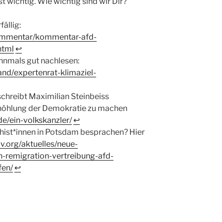
t wichtig. Wie wichtig sind wir Dir?
ällig:
kommentar/kommentar-afd-
html
↩︎
chnmals gut nachlesen:
and/expertenrat-klimaziel-
chreibt Maximilian Steinbeiss
rhöhlung der Demokratie zu machen
de/ein-volkskanzler/
↩︎
hist*innen in Potsdam besprachen? Hier
iv.org/aktuelles/neue-
-remigration-vertreibung-afd-
fen/
↩︎