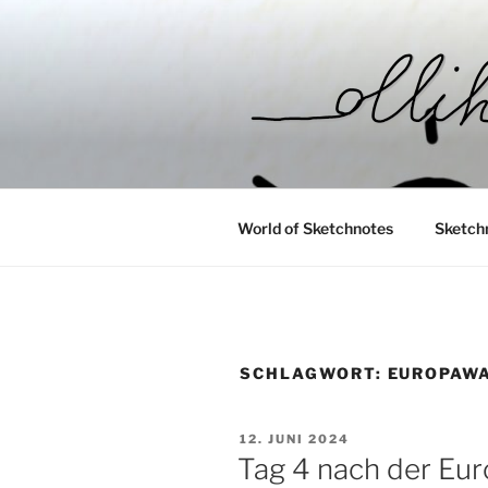
Zum
Inhalt
springen
__OLLIHO
World of Sketchnotes
World of Sketchnotes
Sketch
SCHLAGWORT:
EUROPAW
VERÖFFENTLICHT
12. JUNI 2024
AM
Tag 4 nach der Eu