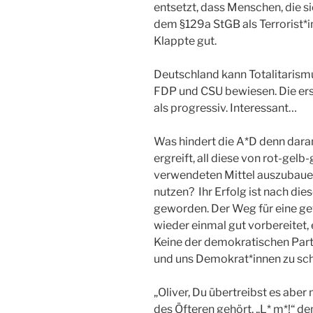
entsetzt, dass Menschen, die si
dem §129a StGB als Terrorist
Klappte gut.
Deutschland kann Totalitarismu
FDP und CSU bewiesen. Die ers
als progressiv. Interessant…
Was hindert die A*D denn daran
ergreift, all diese von rot-gel
verwendeten Mittel auszubaue
nutzen? Ihr Erfolg ist nach di
geworden. Der Weg für eine gew
wieder einmal gut vorbereitet,
Keine der demokratischen Part
und uns Demokrat*innen zu sch
„Oliver, Du übertreibst es aber
des Öfteren gehört. „L* m*!“ de