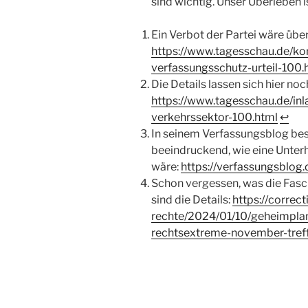
sind wichtig. Unser Überleben is
Ein Verbot der Partei wäre überf
https://www.tagesschau.de/
verfassungsschutz-urteil-100.
Die Details lassen sich hier no
https://www.tagesschau.de/inl
verkehrssektor-100.html
↩︎
In seinem Verfassungsblog bes
beeindruckend, wie eine Unte
wäre:
https://verfassungsblog.
Schon vergessen, was die Fasc
sind die Details:
https://correct
rechte/2024/01/10/geheimplan
rechtsextreme-november-tref