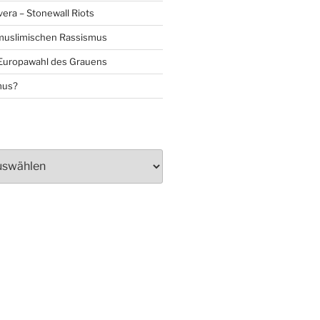
era – Stonewall Riots
muslimischen Rassismus
 Europawahl des Grauens
mus?