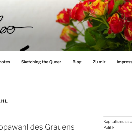
O__
notes
Sketching the Queer
Blog
Zu mir
Impres
AHL
Kapitalismus sch
ropawahl des Grauens
Politik