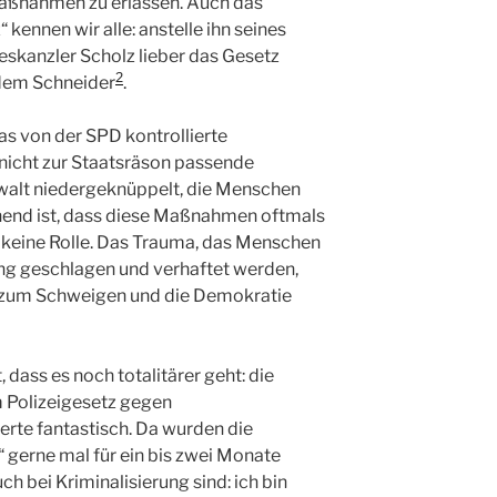
 Maßnahmen zu erlassen. Auch das
 kennen wir alle: anstelle ihn seines
eskanzler Scholz lieber das Gesetz
2
 dem Schneider
.
s von der SPD kontrollierte
nicht zur Staatsräson passende
walt niedergeknüppelt, die Menschen
nnend ist, dass diese Maßnahmen oftmals
er keine Rolle. Das Trauma, das Menschen
nung geschlagen und verhaftet werden,
en zum Schweigen und die Demokratie
 dass es noch totalitärer geht: die
 Polizeigesetz gegen
erte fantastisch. Da wurden die
 gerne mal für ein bis zwei Monate
h bei Kriminalisierung sind: ich bin