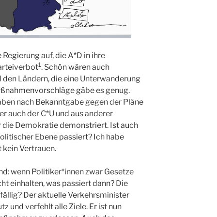
Regierung auf, die A*D in ihre
1
arteiverbot
. Schön wären auch
 den Ländern, die eine Unterwanderung
aßnahmenvorschläge gäbe es genug.
haben nach Bekanntgabe gegen der Pläne
ber auch der C*U und aus anderer
r die Demokratie demonstriert. Ist auch
olitischer Ebene passiert? Ich habe
 kein Vertrauen.
nd: wenn Politiker*innen zwar Gesetze
icht einhalten, was passiert dann? Die
efällig? Der aktuelle Verkehrsminister
 und verfehlt alle Ziele. Er ist nun